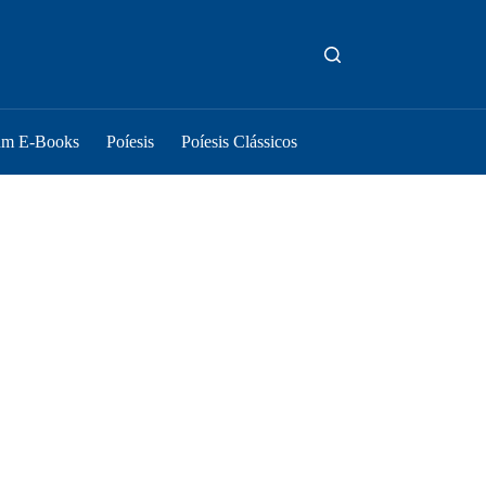
um E-Books
Poíesis
Poíesis Clássicos