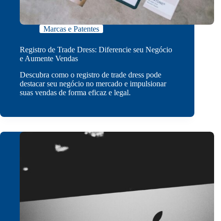
Marcas e Patentes
Registro de Trade Dress: Diferencie seu Negócio
e Aumente Vendas
Descubra como o registro de trade dress pode
destacar seu negócio no mercado e impulsionar
suas vendas de forma eficaz e legal.