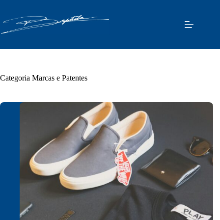
Pular
para
o
conteúdo
Categoria
Marcas e Patentes