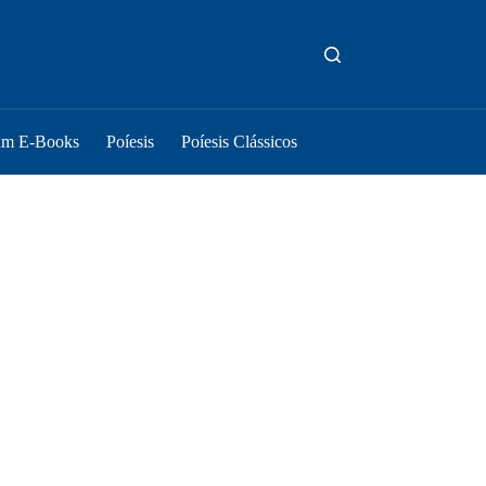
um E-Books
Poíesis
Poíesis Clássicos