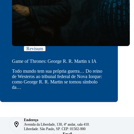
Revisum
Game of Thrones: George R. R. Martin x IA
Todo mundo tem sua própria guerra… Do reino
de Westeros ao tribunal federal de Nova Iorque:
como George R. R. Martin se tornou símbolo
da…
Endereço
Avenida da Liberdade, 130, 4º andar, sala 410.
Liberdade. São Paulo, SP. CEP: 01502-900