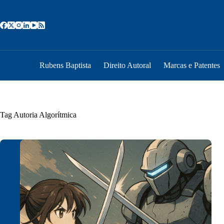
Pular
para
o
conteúdo
Rubens Baptista
Direito Autoral
Marcas e Patentes
Tag
Autoria Algorítmica