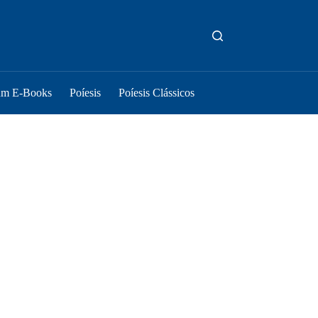
um E-Books
Poíesis
Poíesis Clássicos