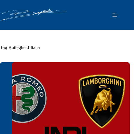
Pular
para
o
conteúdo
Tag
Botteghe d’Italia