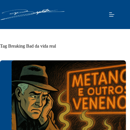
Pular
para
o
conteúdo
Tag
Breaking Bad da vida real