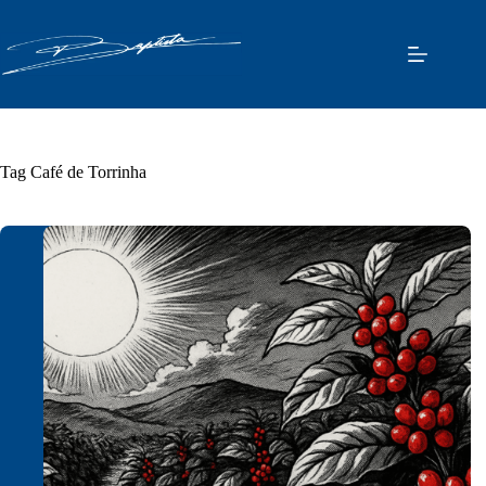
Pular
para
o
conteúdo
Tag
Café de Torrinha