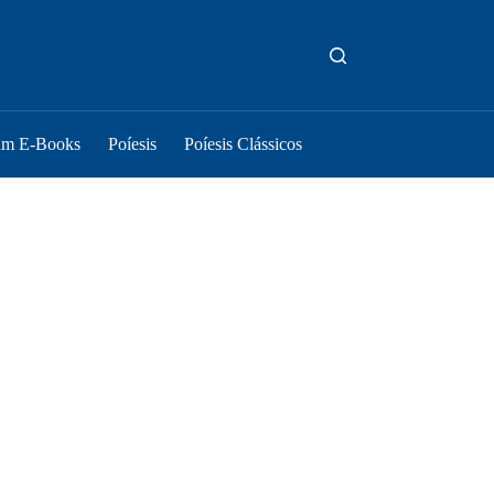
um E-Books
Poíesis
Poíesis Clássicos