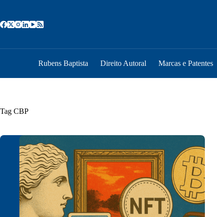
Pular
para
o
conteúdo
Rubens Baptista
Direito Autoral
Marcas e Patentes
Tag
CBP