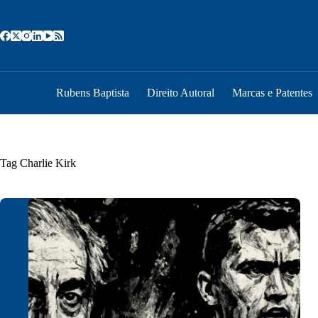
Pular
para
o
conteúdo
Rubens Baptista
Direito Autoral
Marcas e Patentes
Tag
Charlie Kirk