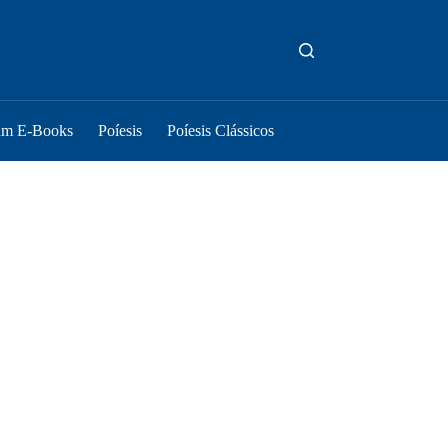
um E-Books
Poíesis
Poíesis Clássicos