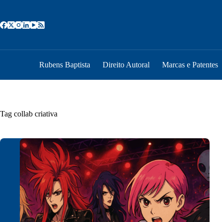
Pular
para
o
conteúdo
Rubens Baptista
Direito Autoral
Marcas e Patentes
Tag
collab criativa