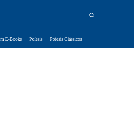
um E-Books
Poíesis
Poíesis Clássicos