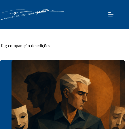
Pular
para
o
conteúdo
Tag
comparação de edições