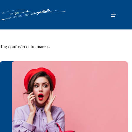
Pular
para
o
conteúdo
Tag
confusão entre marcas