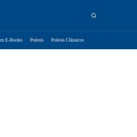
um E-Books
Poíesis
Poíesis Clássicos