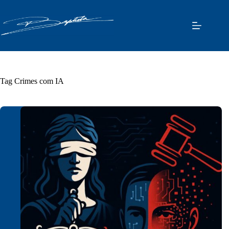
Pular
para
o
conteúdo
Tag
Crimes com IA