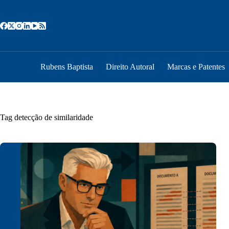
Pular
para
o
conteúdo
Rubens Baptista
Direito Autoral
Marcas e Patentes
Tag
detecção de similaridade