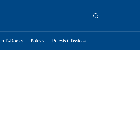
um E-Books
Poíesis
Poíesis Clássicos