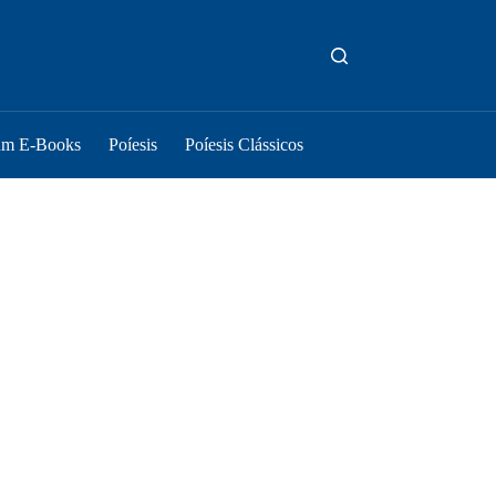
um E-Books
Poíesis
Poíesis Clássicos