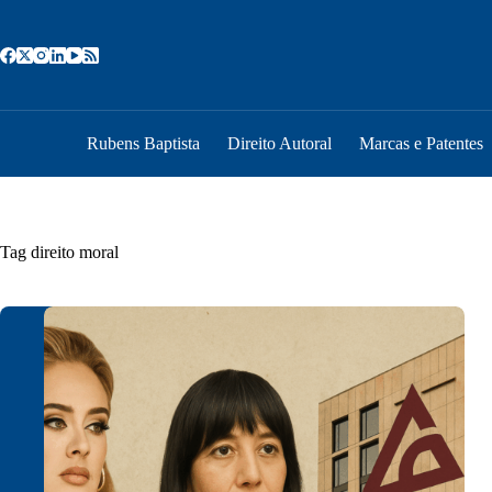
Pular
para
o
conteúdo
Rubens Baptista
Direito Autoral
Marcas e Patentes
Tag
direito moral