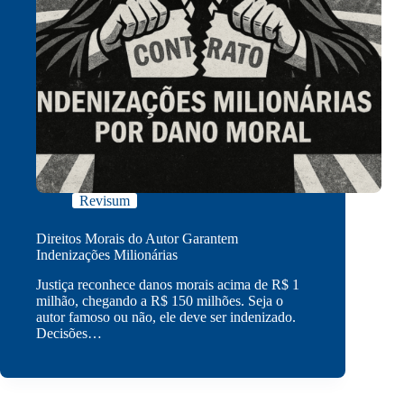
Revisum
Direitos Morais do Autor Garantem
Indenizações Milionárias
Justiça reconhece danos morais acima de R$ 1
milhão, chegando a R$ 150 milhões. Seja o
autor famoso ou não, ele deve ser indenizado.
Decisões…