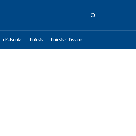
um E-Books
Poíesis
Poíesis Clássicos