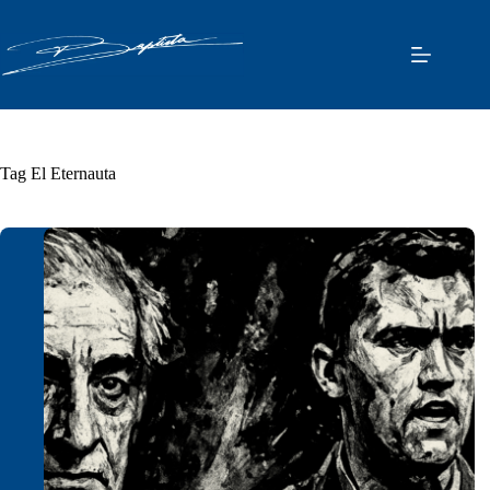
Pular
para
o
conteúdo
Tag
El Eternauta