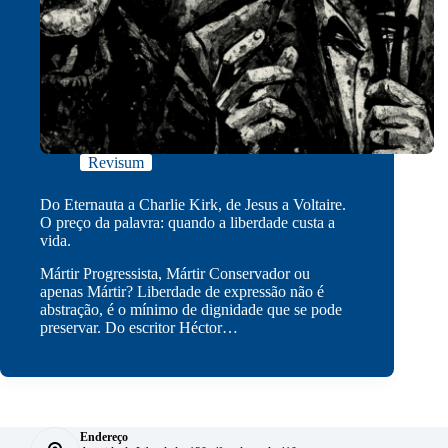
Revisum
Do Eternauta a Charlie Kirk, de Jesus a Voltaire.
O preço da palavra: quando a liberdade custa a
vida.
Mártir Progressista, Mártir Conservador ou
apenas Mártir? Liberdade de expressão não é
abstração, é o mínimo de dignidade que se pode
preservar. Do escritor Héctor…
Endereço