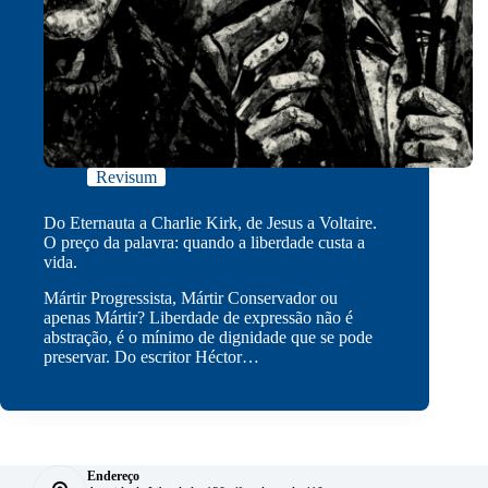
Revisum
Do Eternauta a Charlie Kirk, de Jesus a Voltaire.
O preço da palavra: quando a liberdade custa a
vida.
Mártir Progressista, Mártir Conservador ou
apenas Mártir? Liberdade de expressão não é
abstração, é o mínimo de dignidade que se pode
preservar. Do escritor Héctor…
Endereço