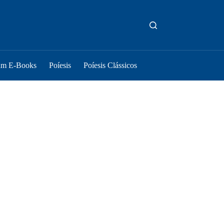
um E-Books
Poíesis
Poíesis Clássicos