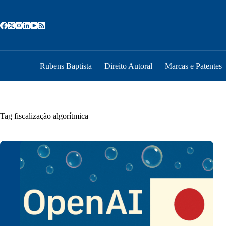
Pular
para
o
conteúdo
Rubens Baptista
Direito Autoral
Marcas e Patentes
Tag
fiscalização algorítmica