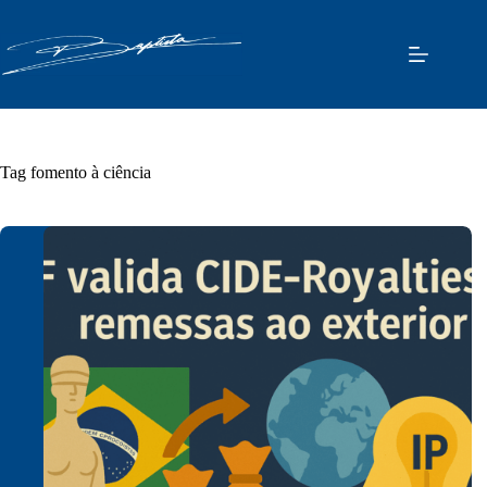
Pular
para
o
conteúdo
Tag
fomento à ciência