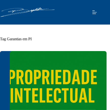
Pular
para
o
conteúdo
Tag
Garantias em PI