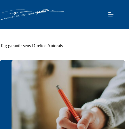
Pular
para
o
conteúdo
Tag
garantir seus Direitos Autorais