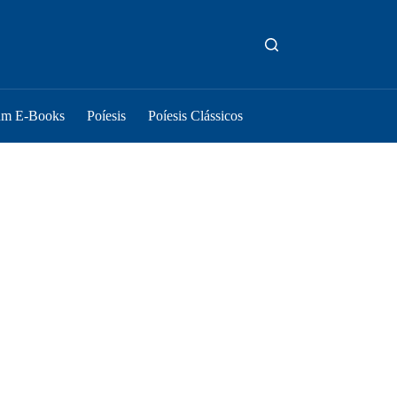
um E-Books
Poíesis
Poíesis Clássicos