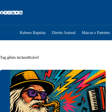
Pular
para
o
conteúdo
Rubens Baptista
Direito Autoral
Marcas e Patentes
Tag
gênio inclassificável