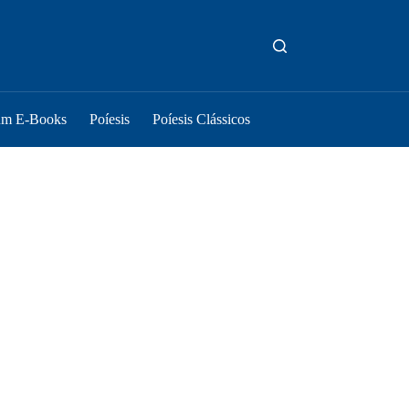
um E-Books
Poíesis
Poíesis Clássicos