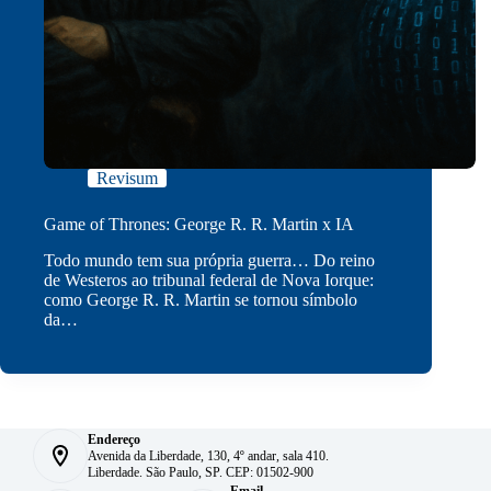
Revisum
Game of Thrones: George R. R. Martin x IA
Todo mundo tem sua própria guerra… Do reino
de Westeros ao tribunal federal de Nova Iorque:
como George R. R. Martin se tornou símbolo
da…
Endereço
Avenida da Liberdade, 130, 4º andar, sala 410.
Liberdade. São Paulo, SP. CEP: 01502-900