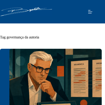
Pular
para
o
conteúdo
Tag
governança da autoria