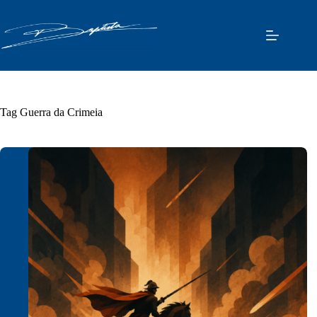
Pular
para
o
conteúdo
Tag
Guerra da Crimeia