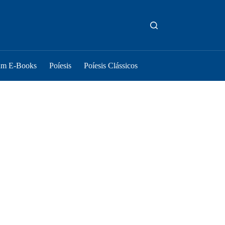
um E-Books
Poíesis
Poíesis Clássicos