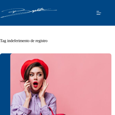
Pular
para
o
conteúdo
Tag
indeferimento de registro