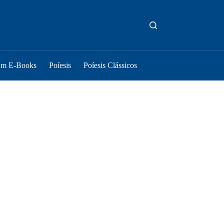
um E-Books
Poíesis
Poíesis Clássicos