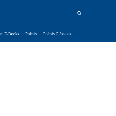
um E-Books
Poíesis
Poíesis Clássicos