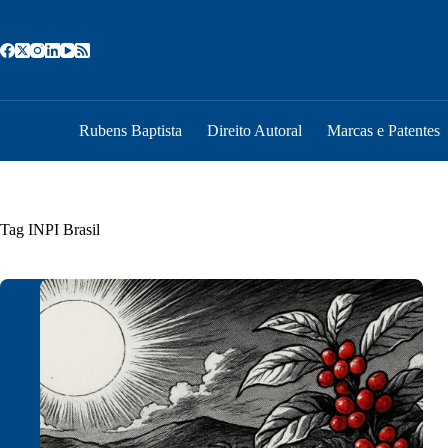
Pular
para
o
conteúdo
Rubens Baptista
Direito Autoral
Marcas e Patentes
Tag
INPI Brasil