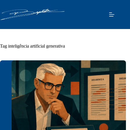
Pular
para
o
conteúdo
Tag
inteligência artificial generativa