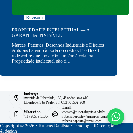
Revisum
PROPRIEDADE INTELECTUAL — A
GARANTIA INVISÍVEL
Marcas, Patentes, Desenhos Industriais e Direitos
Autorais batendo à porta do crédito. E o Brasil
redescobre que inovação também é colateral.
Propriedade intelectual não é…
Endereço
Avenida da Liberdade, 130, 4º andar, sala 410.
Liberdade. São Paulo, SP. CEP: 01502-900
Email
WhatsApp
contato@rubensbaptista.adv.br
(11) 98579 5136
rubens.baptista@spmarcas.com.br
rubens.baptista@gmail.com
Copyright © 2026 • Rubens Baptista •
tecnologia iD. criação
& design