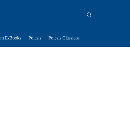
um E-Books
Poíesis
Poíesis Clássicos