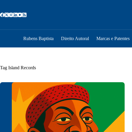
Pular
para
o
conteúdo
Rubens Baptista
Direito Autoral
Marcas e Patentes
Tag
Island Records