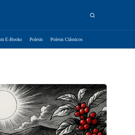
um E-Books
Poíesis
Poíesis Clássicos