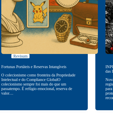
Revisum
Fortunas Portáteis e Reservas Intangíveis
INPI
das 
O colecionismo como fronteira da Propriedade
Intelectual e do Compliance GlobalO
Nova
colecionismo sempre foi mais do que um
regi
passatempo. É refúgio emocional, reserva de
para
valor…
prot
rec