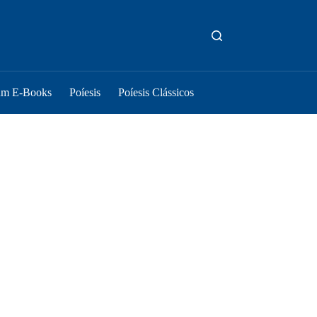
um E-Books
Poíesis
Poíesis Clássicos