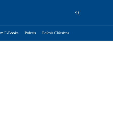
um E-Books
Poíesis
Poíesis Clássicos