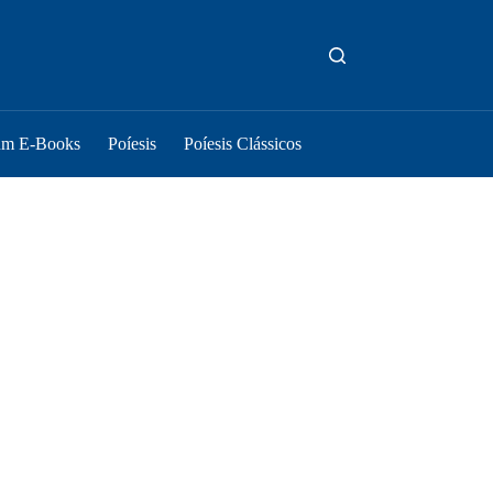
um E-Books
Poíesis
Poíesis Clássicos