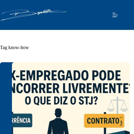
Pular
para
o
conteúdo
Tag
know-how