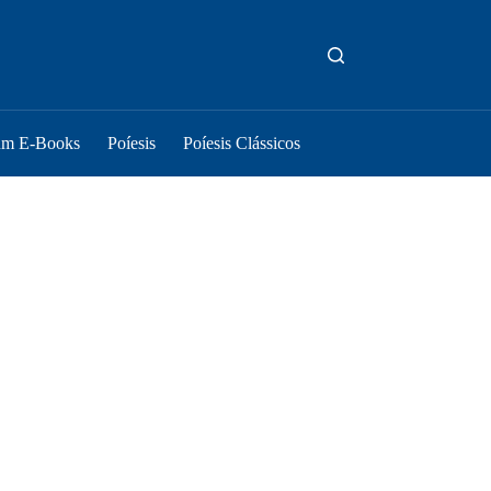
um E-Books
Poíesis
Poíesis Clássicos