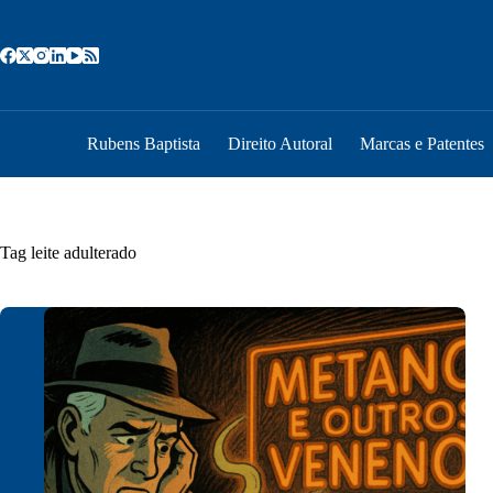
Pular
para
o
conteúdo
Rubens Baptista
Direito Autoral
Marcas e Patentes
Tag
leite adulterado