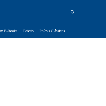
um E-Books
Poíesis
Poíesis Clássicos