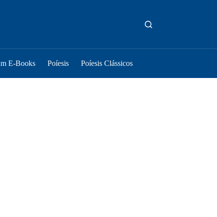
um E-Books
Poíesis
Poíesis Clássicos