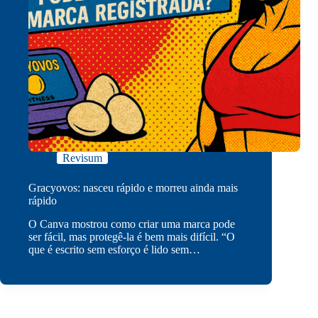
Revisum
Gracyovos: nasceu rápido e morreu ainda mais
rápido
O Canva mostrou como criar uma marca pode
ser fácil, mas protegê-la é bem mais difícil. “O
que é escrito sem esforço é lido sem…