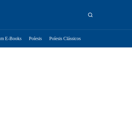
um E-Books
Poíesis
Poíesis Clássicos