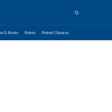
um E-Books
Poíesis
Poíesis Clássicos