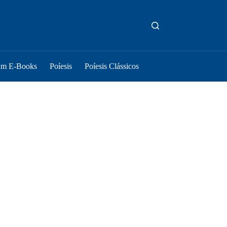
um E-Books
Poíesis
Poíesis Clássicos