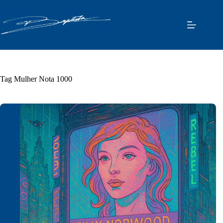
Pular
para
o
conteúdo
Tag
Mulher Nota 1000