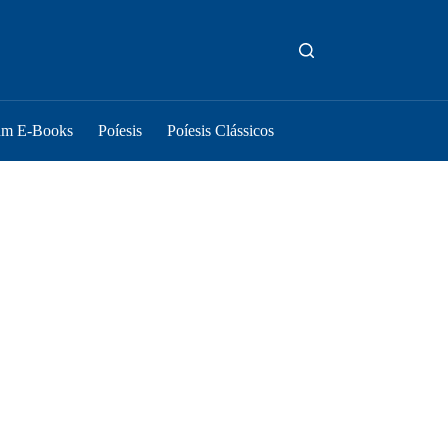
um E-Books
Poíesis
Poíesis Clássicos