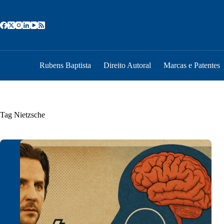
Pular
para
o
conteúdo
Rubens Baptista
Direito Autoral
Marcas e Patentes
Tag
Nietzsche