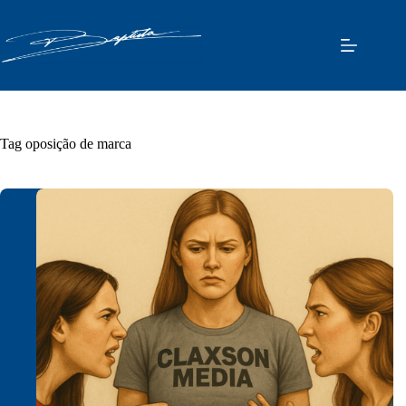
Pular
para
o
conteúdo
Tag
oposição de marca